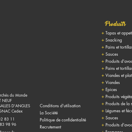
Produits
Tapas et appet
Snacking
Pains et tortilla
Sauces
Produits d'avo
Pains et tortilla
Viandes et pla
Viandes
Epices
rchés du Monde
Produits végéta
T NEUF
Produits de la
Conditions d'utilisation
SALLES D'ANGLES
Légumes et fécu
NAC Cedex
La Société
Sauces
82 83 11
Politique de confidentialité
 83 98 96
Produits d'avo
Recrutement
Fromages