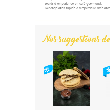
sucrés à emporter ou en café gourmand.
Décongélation rapide à température ambiante
Nos suggestions de