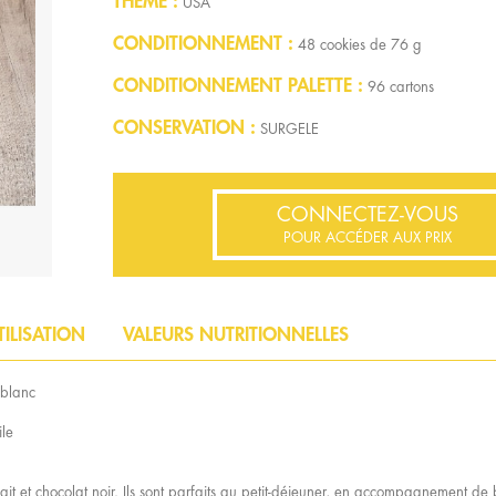
THÈME
USA
CONDITIONNEMENT
48 cookies de 76 g
CONDITIONNEMENT PALETTE
96 cartons
CONSERVATION
SURGELE
CONNECTEZ-VOUS
POUR ACCÉDER AUX PRIX
TILISATION
VALEURS NUTRITIONNELLES
 blanc
ile
ait et chocolat noir. Ils sont parfaits au petit-déjeuner, en accompagnement 