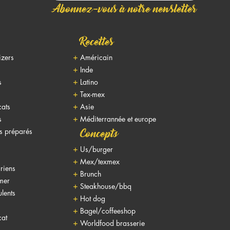
Abonnez-vous à notre newsletter
Recettes
izers
Américain
Inde
s
Latino
Tex-mex
cats
Asie
s
Méditerrannée et europe
ts préparés
Concepts
Us/burger
Mex/texmex
riens
Brunch
 mer
Steakhouse/bbq
lents
Hot dog
Bagel/coffeeshop
cat
Worldfood brasserie