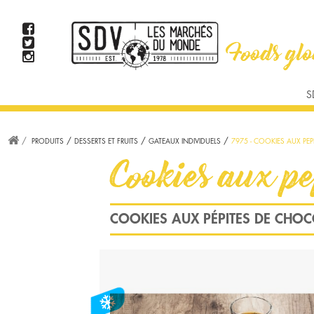
TAPAS ET APPETIZERS
PAINS ET TORTILLAS
PRODUITS D'AVOCATS
VIANDE
S
US/BURGER
MEX/TEXMEX
BRUNCH
AMÉRICAIN
STEAK
PRODUITS
DESSERTS ET FRUITS
GATEAUX INDIVIDUELS
7975 - COOKIES AUX PE
WOK, CURRY ET S
Cookies aux pe
COOKIES AUX PÉPITES DE CHOC