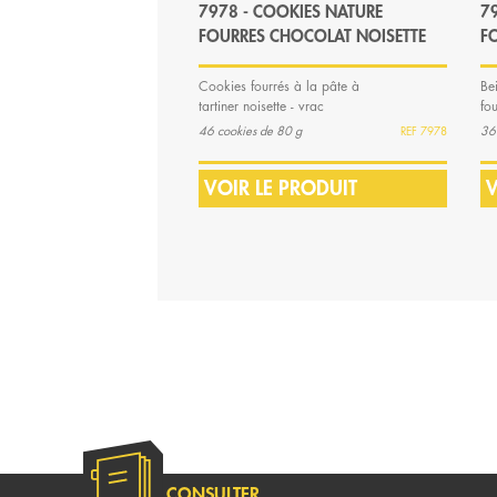
7978 - COOKIES NATURE
7
FOURRES CHOCOLAT NOISETTE
F
Cookies fourrés à la pâte à
Be
tartiner noisette - vrac
fo
et
46 cookies de 80 g
36
7978
VOIR LE PRODUIT
V
CONSULTER