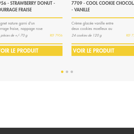
956 - STRAWBERRY DONUT -
7709 - COOL COOKIE CHOCOL
OURRAGE FRAISE
- VANILLE
ignet nature garni d'un
Crème glacée vanille entre
urrage fraise, nappage rose
deux cookies moelleux au
 vermicelles colorés
chocolat, surgelés
 pièces de +/- 70 g
24 cookies de 120 g
7956
7
OIR LE PRODUIT
VOIR LE PRODUIT