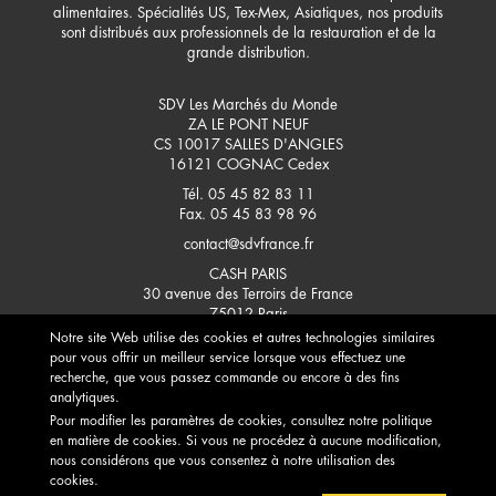
alimentaires. Spécialités US, Tex-Mex, Asiatiques, nos produits
sont distribués aux professionnels de la restauration et de la
grande distribution.
SDV Les Marchés du Monde
ZA LE PONT NEUF
CS 10017 SALLES D'ANGLES
16121
COGNAC Cedex
Tél. 05 45 82 83 11
Fax. 05 45 83 98 96
contact@sdvfrance.fr
CASH PARIS
30 avenue des Terroirs de France
75012
Paris
Notre site Web utilise des cookies et autres technologies similaires
CONTACTEZ-NOUS
pour vous offrir un meilleur service lorsque vous effectuez une
recherche, que vous passez commande ou encore à des fins
analytiques.
Pour modifier les paramètres de cookies, consultez notre politique
en matière de cookies. Si vous ne procédez à aucune modification,
nous considérons que vous consentez à notre utilisation des
cookies.
L'ABUS D'ALCOOL EST DANGEREUX POUR LA SANTÉ, À CONSOMMER AVEC MODÉRATION. POUR
VOTRE SANTÉ, PRATIQUEZ UNE ACTIVITÉ PHYSIQUE RÉGULIÈRE.