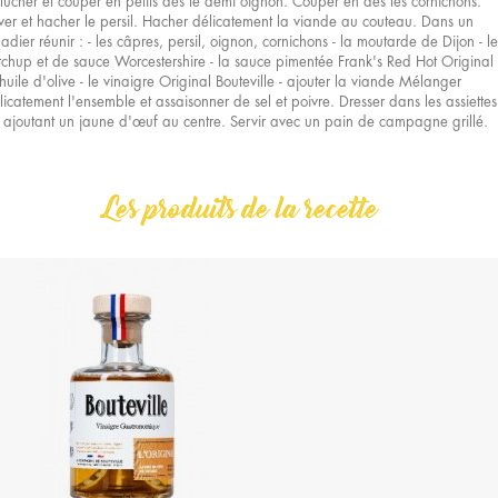
lucher et couper en petits dés le demi oignon. Couper en dés les cornichons.
ver et hacher le persil. Hacher délicatement la viande au couteau. Dans un
ladier réunir : - les câpres, persil, oignon, cornichons - la moutarde de Dijon - le
tchup et de sauce Worcestershire - la sauce pimentée Frank's Red Hot Original
l'huile d'olive - le vinaigre Original Bouteville - ajouter la viande Mélanger
licatement l'ensemble et assaisonner de sel et poivre. Dresser dans les assiettes
 ajoutant un jaune d'œuf au centre. Servir avec un pain de campagne grillé.
Les produits de la recette