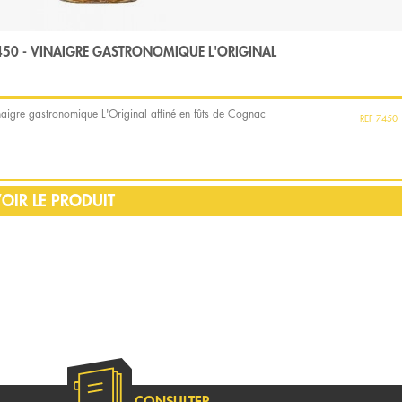
450 - VINAIGRE GASTRONOMIQUE L'ORIGINAL
naigre gastronomique L'Original affiné en fûts de Cognac
7450
OIR LE PRODUIT
CONSULTER