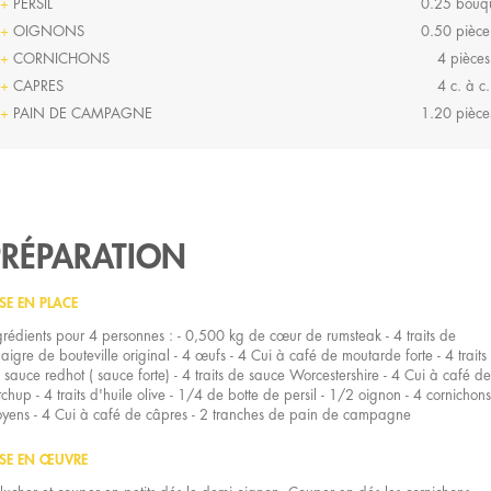
PERSIL
0.25 bouq
OIGNONS
0.50 pièce
CORNICHONS
4 pièces
CAPRES
4 c. à c.
PAIN DE CAMPAGNE
1.20 pièce
PRÉPARATION
SE EN PLACE
grédients pour 4 personnes : - 0,500 kg de cœur de rumsteak - 4 traits de
naigre de bouteville original - 4 œufs - 4 Cui à café de moutarde forte - 4 traits
 sauce redhot ( sauce forte) - 4 traits de sauce Worcestershire - 4 Cui à café de
tchup - 4 traits d'huile olive - 1/4 de botte de persil - 1/2 oignon - 4 cornichons
yens - 4 Cui à café de câpres - 2 tranches de pain de campagne
SE EN ŒUVRE