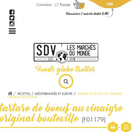
CHD
Panier
Connexion
0
RECETTES
MÉDITERRANNÉE ET EUROPE
TARTARE DE BOEUF AU VINAIGRE
ORIGINAL BOUTEVILLE
tartare de boeuf au vinaigre
original bouteville
(F01179)