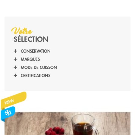
Votre
SÉLECTION
CONSERVATION
SURGELE
(19)
MARQUES
AMIGOS
(2)
MODE DE CUISSON
CLASSIC FOODS
(4)
FRITEUSE
(2)
CERTIFICATIONS
COOLHULL
(2)
MICRO ONDES
(1)
HALAL
(1)
LE MONDE DES CREPES
(1)
SANS CUISSON
(16)
STOKSON
(10)
NEW