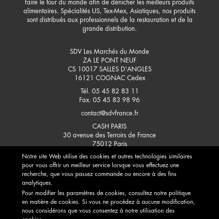
faire le tour du monde afin de dénicher les meilleurs produits
alimentaires. Spécialités US, Tex-Mex, Asiatiques, nos produits
sont distribués aux professionnels de la restauration et de la
grande distribution.
SDV Les Marchés du Monde
ZA LE PONT NEUF
CS 10017 SALLES D'ANGLES
16121
COGNAC Cedex
Tél. 05 45 82 83 11
Fax. 05 45 83 98 96
contact@sdvfrance.fr
CASH PARIS
30 avenue des Terroirs de France
75012
Paris
CONTACTEZ-NOUS
Notre site Web utilise des cookies et autres technologies similaires
pour vous offrir un meilleur service lorsque vous effectuez une
recherche, que vous passez commande ou encore à des fins
analytiques.
Pour modifier les paramètres de cookies, consultez notre politique
en matière de cookies. Si vous ne procédez à aucune modification,
nous considérons que vous consentez à notre utilisation des
L'ABUS D'ALCOOL EST DANGEREUX POUR LA SANTÉ, À CONSOMMER AVEC MODÉRATION. POUR