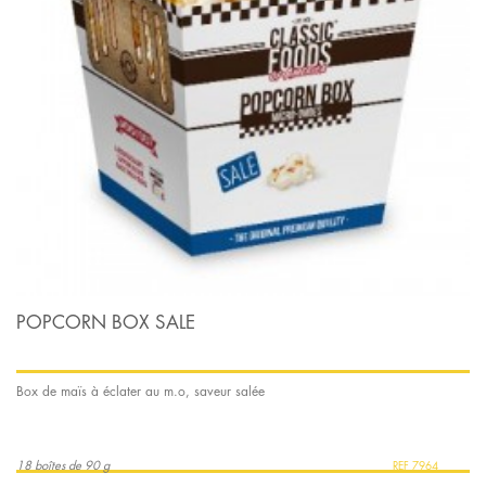
POPCORN BOX SALE
Box de maïs à éclater au m.o, saveur salée
18 boîtes de 90 g
7964