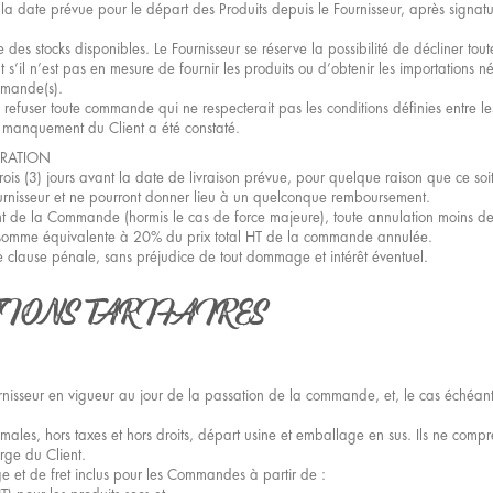
t la date prévue pour le départ des Produits depuis le Fournisseur, après sign
ite des stocks disponibles. Le Fournisseur se réserve la possibilité de déclin
’il n’est pas en mesure de fournir les produits ou d’obtenir les importations n
mmande(s).
e refuser toute commande qui ne respecterait pas les conditions définies entre 
un manquement du Client a été constaté.
RATION
 (3) jours avant la date de livraison prévue, pour quelque raison que ce soit 
ournisseur et ne pourront donner lieu à un quelconque remboursement.
de la Commande (hormis le cas de force majeure), toute annulation moins de tr
e somme équivalente à 20% du prix total HT de la commande annulée.
e clause pénale, sans préjudice de tout dommage et intérêt éventuel.
TIONS TARIFAIRES
urnisseur en vigueur au jour de la passation de la commande, et, le cas échéan
males, hors taxes et hors droits, départ usine et emballage en sus. Ils ne compr
arge du Client.
e et de fret inclus pour les Commandes à partir de :