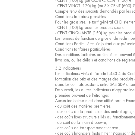
- CENT (100) kg (ou QUATRE CENT (400) € HT) 
- CENT VINGT (120) kg (ou SIX CENT (600) € H
Compte tenu des surcoûts demandés par les so
Conditions tarifaires grossistes
Pour les grossistes, le tarif général CHD s’enten
- CENT (100) kg pour les produits secs et
- CENT CINQUANTE (150) kg pour les produits
Les remises de fonction de gros et de redistribu
Conditions Particulières s’ajoutant aux présen
Conditions tarifaires particulières
Des conditions tarifaires particulières peuvent
livraison, ou les délais et conditions de règle
5.2 Indicateurs
Les indicateurs visés à l’article L.443-4 du 
formation des prix et des marges des produits a
dans les contrats existants entre SAS SDV et ses
De surcroit, les autres indicateurs n’apparaiss
première provient de l’étranger.
Aucun indicateur n’est donc utilisé par le Four
- du coût des matières premières,
- des coûts de la production des emballages, 
- des coûts fixes structurels liés au fonctionnem
- du coût de la main d'oeuvre,
- des coûts de transport amont et aval,
- des coûts financiers (notamment s’agissant des