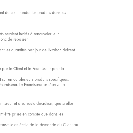
ent de commander les produits dans les
ts seraient invités à renouveler leur
 donc de repasser
t les quantités par jour de livraison doivent
 par le Client et le Fournisseur pour la
sur un ou plusieurs produits spécifiques.
urnisseur. Le Fournisseur se réserve la
isseur et à sa seule discrétion, que si elles
t être prises en compte que dans les
 transmission écrite de la demande du Client au