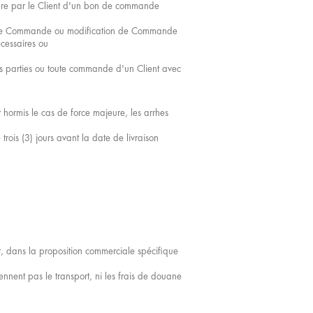
ature par le Client d'un bon de commande
er toute Commande ou modification de Commande
écessaires ou
les parties ou toute commande d'un Client avec
hormis le cas de force majeure, les arrhes
ois (3) jours avant la date de livraison
t, dans la proposition commerciale spécifique
ennent pas le transport, ni les frais de douane