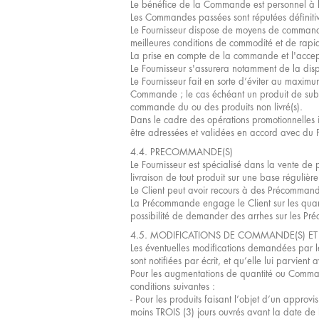
Le bénéfice de la Commande est personnel à l’
Les Commandes passées sont réputées définiti
Le Fournisseur dispose de moyens de commande 
meilleures conditions de commodité et de rapid
La prise en compte de la commande et l'accepta
Le Fournisseur s'assurera notamment de la dis
Le Fournisseur fait en sorte d’éviter au maximum
Commande ; le cas échéant un produit de substi
commande du ou des produits non livré(s).
Dans le cadre des opérations promotionnelles i
être adressées et validées en accord avec du 
4.4. PRECOMMANDE(S)
Le Fournisseur est spécialisé dans la vente de p
livraison de tout produit sur une base réguliè
Le Client peut avoir recours à des Précommande
La Précommande engage le Client sur les quanti
possibilité de demander des arrhes sur les P
4.5. MODIFICATIONS DE COMMANDE(S) E
Les éventuelles modifications demandées par le C
sont notifiées par écrit, et qu’elle lui parvient
Pour les augmentations de quantité ou Comman
conditions suivantes :
- Pour les produits faisant l’objet d’un appro
moins TROIS (3) jours ouvrés avant la date de 