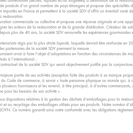
ées alimentaires (sèches, liquides et/ou surgelées) à destination de la restaurat
 produits d’un grand nombre de pays étrangers et propose des spécialités des
t importés en France et permettent à la société SDV d’offrir un éventail varié d
a restauration.
uration commerciale ou collective et propose une réponse originale et une ap
er les acteurs de la restauration et de la grande distribution. Créateur de solu
s depuis plus de 40 ans, la société SDV renouvelle les expériences gourmandes 
tenariats régis par la plus stricte loyauté, laquelle devrait être renforcée en 
les partenaires de la société SDV prennent la mesure :
urraient avoir à faire l’objet d’adaptations en fonction des circonstances de ma
ués à l’international ;
ontractuel de la société SDV qui serait objectivement justifié par la conjonctu
ajeure partie de ses activités (exception faite des produits à sa marque propr
1-2 du Code de commerce, à savoir « toute personne physique ou morale qui, à d
plusieurs fournisseurs et les revend, à titre principal, à d'autres commerçants, 
ne pour les besoins de son activité ».
 dispositions relatives à la gestion des déchets d’emballages pour la restaura
tri et au recyclage des emballages utilisés pour ses produits. Notre numéro d’i
YN. Ce numéro garantit ainsi notre conformité avec les obligations réglement