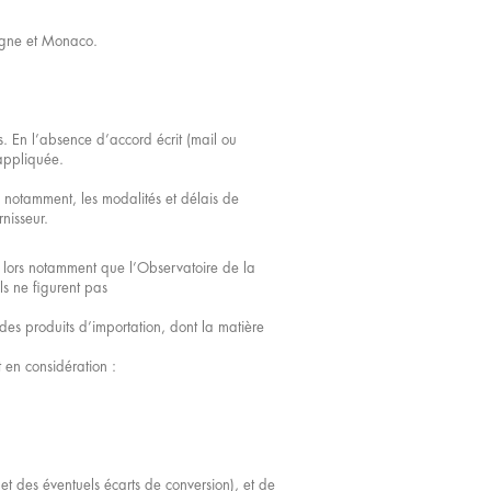
tagne et Monaco.
es. En l’absence d’accord écrit (mail ou
 appliquée.
, notamment, les modalités et délais de
nisseur.
s lors notamment que l’Observatoire de la
ls ne figurent pas
 des produits d’importation, dont la matière
t en considération :
 et des éventuels écarts de conversion), et de