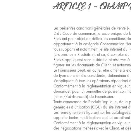
ARTICLE 1 - CHAMP
Les présentes conditions générales de vente 
2 du Code de commerce, le socle unique de l
Elles ont pour objet de définir les conditions d
appartenant à la catégorie Consommation Hors D
tous supports et notamment le site internet du
(ci-après les « Produits »), et ce, à compter d
Elles s'appliquent sans restriction ni réserves
figurer sur les documents du Client, et notamm
Le Fournisseur peut, en outre, être amené à ét
du type de clientèle considérée, déterminée à p
s'appliquent à tous les opérateurs répondant à 
Conformément à la réglementation en vigueur, 
demande, pour lui permettre de passer commande
(https://sdvfrance.fr) du Fournisseur.
Toute commande de Produits implique, de la par
générales d'utilisation (CGU) du site internet
Les renseignements figurant sur les catalogues, 
apporter toutes modifications qui lui paraîtron
Conformément à la réglementation en vigueur, l
des négociations menées avec le Client, et des 