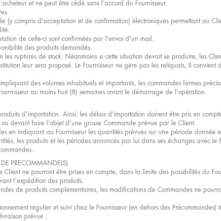
acheteur et ne peut être cédé sans l’accord du Fournisseur.
ves.
(y compris d'acceptation et de confirmation) électroniques permettant au Cli
ité.
tion de celle-ci sont confirmées par l'envoi d'un mail.
ponibilité des produits demandés.
 les ruptures de stock. Néanmoins si cette situation devait se produire, les Clien
tution leur sera proposé. Le Fournisseur ne gère pas les reliquats, Il convient
mpliquant des volumes inhabituels et importants, les commandes fermes précisan
Fournisseur au moins huit (8) semaines avant le démarrage de l’opération.
roduits d’importation. Ainsi, les délais d’importation doivent être pris en compte
re ou devant faire l’objet d’une grosse Commande prévue par le Client.
s en indiquant au Fournisseur les quantités prévues sur une période donnée et 
tés, les produits et les périodes annoncés par lui dans ses échanges avec le Fo
récommandes.
T DE PRECOMMANDE(S)
lient ne pourront être prises en compte, dans la limite des possibilités du Fourn
 avant l’expédition des produits.
des de produits complémentaires, les modifications de Commandes ne pourron
visionnement régulier et suivi chez le Fournisseur (en dehors des Précommandes)
livraison prévue ;