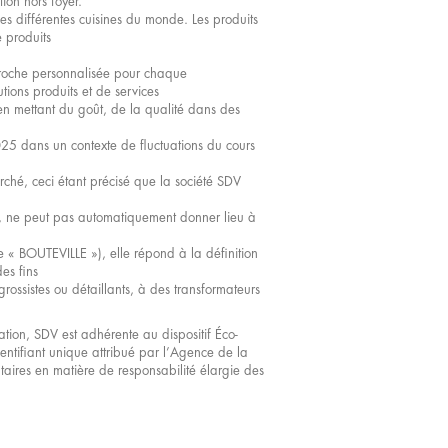
ion hors foyer.
 différentes cuisines du monde. Les produits
e produits
proche personnalisée pour chaque
tions produits et de services
en mettant du goût, de la qualité dans des
2025 dans un contexte de fluctuations du cours
rché, ceci étant précisé que la société SDV
re, ne peut pas automatiquement donner lieu à
e « BOUTEVILLE »), elle répond à la définition
es fins
grossistes ou détaillants, à des transformateurs
tion, SDV est adhérente au dispositif Éco-
dentifiant unique attribué par l’Agence de la
aires en matière de responsabilité élargie des