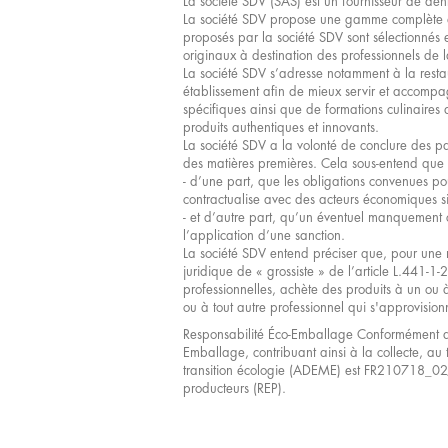
La société SDV (SAS) est un fournisseur de denr
La société SDV propose une gamme complète de
proposés par la société SDV sont sélectionnés e
originaux à destination des professionnels de l
La société SDV s’adresse notamment à la resta
établissement afin de mieux servir et accompagn
spécifiques ainsi que de formations culinaire
produits authentiques et innovants.
La société SDV a la volonté de conclure des par
des matières premières. Cela sous-entend que 
- d’une part, que les obligations convenues po
contractualise avec des acteurs économiques sit
- et d’autre part, qu’un éventuel manquement c
l’application d’une sanction.
La société SDV entend préciser que, pour une m
juridique de « grossiste » de l’article L.441-
professionnelles, achète des produits à un ou à 
ou à tout autre professionnel qui s'approvision
Responsabilité Éco-Emballage Conformément aux
Emballage, contribuant ainsi à la collecte, au 
transition écologie (ADEME) est FR210718_02JO
producteurs (REP).