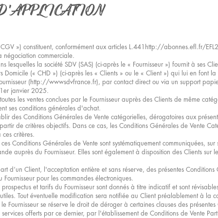
 D'APPLICATION
(« CGV ») constituent, conformément aux articles L.441http://abonnes.efl.fr
a négociation commerciale.
ans lesquelles la société SDV (SAS) (ci-après le « Fournisseur ») fournit à ses Cli
omicile (« CHD ») (ci-après les « Clients » ou le « Client ») qui lui en font 
 Fournisseur (http://wwwsdvfrance.fr), par contact direct ou via un support pa
u 1er janvier 2025.
 à toutes les ventes conclues par le Fournisseur auprès des Clients de même catég
ent ses conditions générales d'achat.
ablir des Conditions Générales de Vente catégorielles, dérogatoires aux présen
artir de critères objectifs. Dans ce cas, les Conditions Générales de Vente Cat
ces critères.
ces Conditions Générales de Vente sont systématiquement communiquées, sur sup
 auprès du Fournisseur. Elles sont également à disposition des Clients sur le s
t d’un Client, l'acceptation entière et sans réserve, des présentes Conditions
 du Fournisseur pour les commandes électroniques.
prospectus et tarifs du Fournisseur sont donnés à titre indicatif et sont révisable
t utiles. Tout éventuelle modification sera notifiée au Client préalablement à l
e Fournisseur se réserve le droit de déroger à certaines clauses des présentes
services offerts par ce dernier, par l'établissement de Conditions de Vente Parti