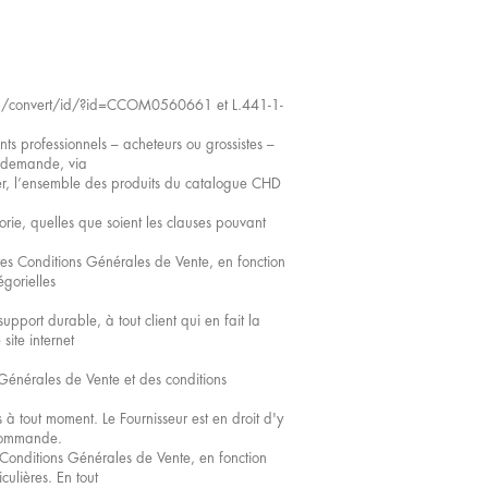
/EFL2/convert/id/?id=CCOM0560661 et L.441-1-
ents professionnels – acheteurs ou grossistes –
la demande, via
pier, l’ensemble des produits du catalogue CHD
orie, quelles que soient les clauses pouvant
tes Conditions Générales de Vente, en fonction
égorielles
port durable, à tout client qui en fait la
ite internet
 Générales de Vente et des conditions
s à tout moment. Le Fournisseur est en droit d'y
a commande.
 Conditions Générales de Vente, en fonction
culières. En tout