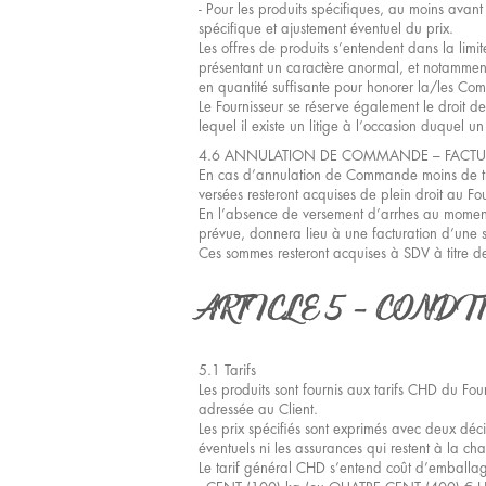
- Pour les produits spécifiques, au moins avan
spécifique et ajustement éventuel du prix.
Les offres de produits s’entendent dans la lim
présentant un caractère anormal, et notamment s
en quantité suffisante pour honorer la/les Co
Le Fournisseur se réserve également le droit d
lequel il existe un litige à l’occasion duquel 
4.6 ANNULATION DE COMMANDE – FACTU
En cas d’annulation de Commande moins de trois
versées resteront acquises de plein droit au F
En l’absence de versement d’arrhes au moment 
prévue, donnera lieu à une facturation d’un
Ces sommes resteront acquises à SDV à titre d
ARTICLE 5 - CONDI
5.1 Tarifs
Les produits sont fournis aux tarifs CHD du Fo
adressée au Client.
Les prix spécifiés sont exprimés avec deux déci
éventuels ni les assurances qui restent à la ch
Le tarif général CHD s’entend coût d’emballag