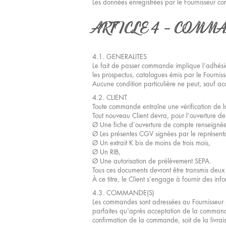
Les données enregistrées par le Fournisseur con
ARTICLE 4 – COMM
4.1. GENERALITES
Le fait de passer commande implique l’adhésio
les prospectus, catalogues émis par le Fournis
Aucune condition particulière ne peut, sauf acc
4.2. CLIENT
Toute commande entraîne une vérification de la 
Tout nouveau Client devra, pour l’ouverture de 
Ø Une fiche d’ouverture de compte renseignée
Ø Les présentes CGV signées par le représent
Ø Un extrait K bis de moins de trois mois,
Ø Un RIB,
Ø Une autorisation de prélèvement SEPA.
Tous ces documents devront être transmis deu
À ce titre, le Client s’engage à fournir des in
4.3. COMMANDE(S)
Les commandes sont adressées au Fournisseur pa
parfaites qu'après acceptation de la commande
confirmation de la commande, soit de la livraiso