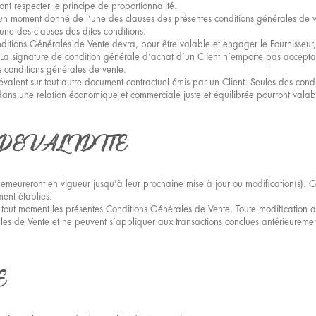
ont respecter le principe de proportionnalité.
à un moment donné de l’une des clauses des présentes conditions générales de v
’une des clauses des dites conditions.
ditions Générales de Vente devra, pour être valable et engager le Fournisseur,
. La signature de condition générale d’achat d’un Client n’emporte pas accepta
s conditions générales de vente.
valent sur tout autre document contractuel émis par un Client. Seules des conditi
 dans une relation économique et commerciale juste et équilibrée pourront valab
 DE VALIDITE
emeureront en vigueur jusqu'à leur prochaine mise à jour ou modification(s). C
ent établies.
 à tout moment les présentes Conditions Générales de Vente. Toute modification
les de Vente et ne peuvent s’appliquer aux transactions conclues antérieuremen
E