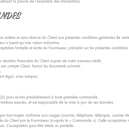
stituent la preuve de l’ensemble des transactions.
ANDES
n entière et sans réserve du Client aux présentes conditions générales de ven
seur n’ayant qu’une valeur indicative.
eptation formelle et écrite du Fournisseur, prévaloir sur les présentes condition
situation financière du Client auprès de notre assureur-crédit.
son compte Client, fournir les documents suivants :
,
ant légal, avec tampon,
x (2) jours ouvrés préalablement à toute première commande.
formations exactes, et est responsable de la mise à jour de ses données.
r tout moyen conforme aux usages (courrier, téléphone, télécopie, courrier élec
 du Client par le Fournisseur (ci-après la « Commande »). Cette acceptation ré
n. L’acceptation peut être totale ou partielle.