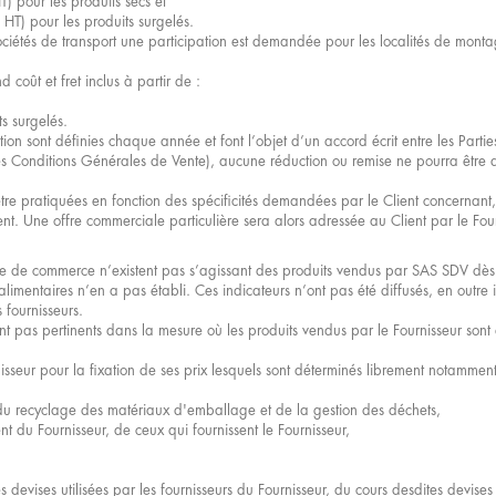
pour les produits secs et
T) pour les produits surgelés.
ciétés de transport une participation est demandée pour les localités de mon
d coût et fret inclus à partir de :
 surgelés.
tion sont définies chaque année et font l’objet d’un accord écrit entre les Parti
tes Conditions Générales de Vente), aucune réduction ou remise ne pourra être
 être pratiquées en fonction des spécificités demandées par le Client concernant
ment. Une offre commerciale particulière sera alors adressée au Client par le Four
Code de commerce n’existent pas s’agissant des produits vendus par SAS SDV dè
limentaires n’en a pas établi. Ces indicateurs n’ont pas été diffusés, en outre i
 fournisseurs.
ent pas pertinents dans la mesure où les produits vendus par le Fournisseur sont
nisseur pour la fixation de ses prix lesquels sont déterminés librement notammen
du recyclage des matériaux d'emballage et de la gestion des déchets,
ent du Fournisseur, de ceux qui fournissent le Fournisseur,
 devises utilisées par les fournisseurs du Fournisseur, du cours desdites devises