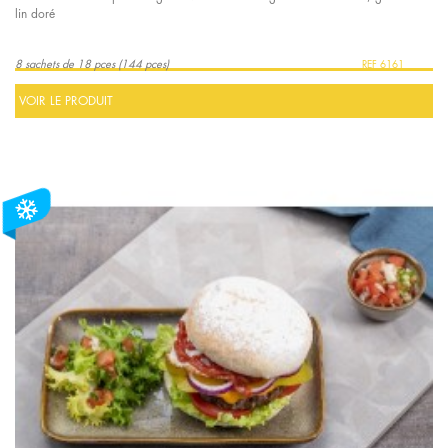
lin doré
8 sachets de 18 pces (144 pces)
6161
VOIR LE PRODUIT