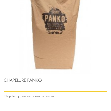
MARTINS
(1)
MEXIFOODS
(2)
MISSION FOODS
(13)
CHAPELURE PANKO
Chapelure japonaise panko en flocons