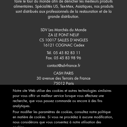
faire le tour du monde afin de dénicher les meilleurs produits
alimentaires. Spécialités US, Tex-Mex, Asiatiques, nos produits
sont distribués aux professionnels de la restauration et de la
grande distribution.
SDV Les Marchés du Monde
ZA LE PONT NEUF
CS 10017 SALLES D'ANGLES
16121
COGNAC Cedex
Tél. 05 45 82 83 11
Fax. 05 45 83 98 96
contact@sdvfrance.fr
CASH PARIS
30 avenue des Terroirs de France
75012
Paris
CONTACTEZ-NOUS
Notre site Web utilise des cookies et autres technologies similaires
pour vous offrir un meilleur service lorsque vous effectuez une
recherche, que vous passez commande ou encore à des fins
analytiques.
Pour modifier les paramètres de cookies, consultez notre politique
en matière de cookies. Si vous ne procédez à aucune modification,
nous considérons que vous consentez à notre utilisation des
L'ABUS D'ALCOOL EST DANGEREUX POUR LA SANTÉ, À CONSOMMER AVEC MODÉRATION. POUR