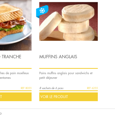
 TRANCHE
MUFFINS ANGLAIS
ches de pain moelleux
Pains muffins anglais pour sandwichs et
 entames
petit déjeuner
8 sachets de 6 pces
8055
6255
IT
VOIR LE PRODUIT
 2.