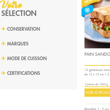
NEW
Votre
SÉLECTION
CONSERVATION
SURGELE
(2)
MARQUES
DIVERS
(1)
PAIN SANDO
KARA FOODS
(1)
MODE DE CUISSON
SANS CUISSON
(1)
13 généreuses tran
CERTIFICATIONS
de 12 x 12 cm + 2
5 pièces de 1060 g
VOIR LE PRODU
Résultats 1 - 2 sur