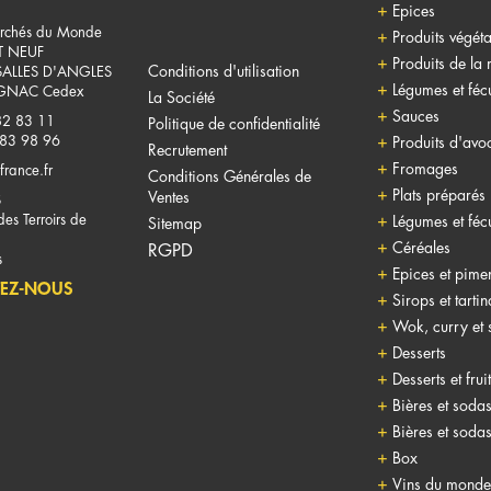
Epices
rchés du Monde
Produits végéta
T NEUF
Produits de la
Conditions d'utilisation
SALLES D'ANGLES
Légumes et fécu
NAC Cedex
La Société
Sauces
82 83 11
Politique de confidentialité
 83 98 96
Produits d'avo
Recrutement
Fromages
france.fr
Conditions Générales de
Plats préparés
Ventes
S
es Terroirs de
Légumes et fécu
Sitemap
Céréales
RGPD
s
Epices et pime
EZ-NOUS
Sirops et tarti
Wok, curry et 
Desserts
Desserts et frui
Bières et soda
Bières et soda
Box
Vins du monde