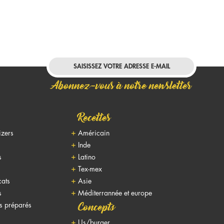
Abonnez-vous à notre newsletter
Recettes
izers
Américain
Inde
s
Latino
Tex-mex
cats
Asie
s
Méditerrannée et europe
ts préparés
Concepts
Us/burger