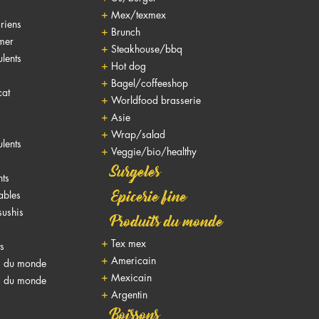
Mex/texmex
riens
Brunch
 mer
Steakhouse/bbq
lents
Hot dog
Bagel/coffeeshop
cat
Worldfood brasserie
Asie
Wrap/salad
lents
Veggie/bio/healthy
Surgeles
nts
nables
Epicerie fine
sushis
Produits du monde
Tex mex
ts
Americain
s du monde
Mexicain
s du monde
Argentin
Boissons