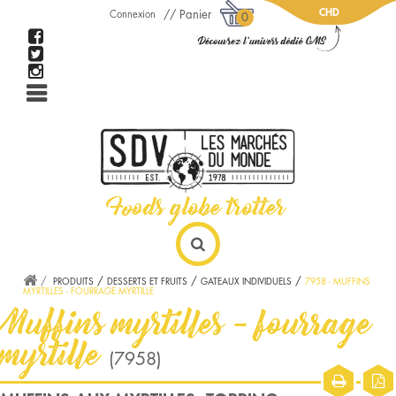
CHD
Panier
Connexion
0
PRODUITS
DESSERTS ET FRUITS
GATEAUX INDIVIDUELS
7958 - MUFFINS
MYRTILLES - FOURRAGE MYRTILLE
Muffins myrtilles - fourrage
myrtille
(7958)