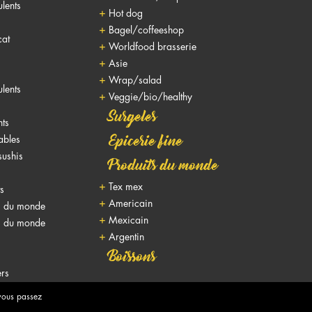
lents
Hot dog
Bagel/coffeeshop
cat
Worldfood brasserie
Asie
Wrap/salad
lents
Veggie/bio/healthy
Surgeles
nts
nables
Epicerie fine
sushis
Produits du monde
Tex mex
ts
Americain
s du monde
Mexicain
s du monde
Argentin
Boissons
rs
 vous passez