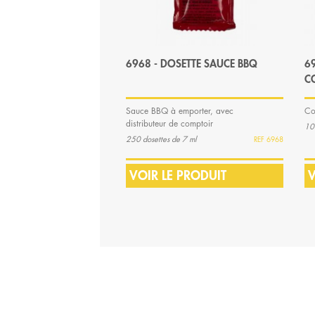
6968 - DOSETTE SAUCE BBQ
6
C
Sauce BBQ à emporter, avec
Co
distributeur de comptoir
10
250 dosettes de 7 ml
6968
VOIR LE PRODUIT
V