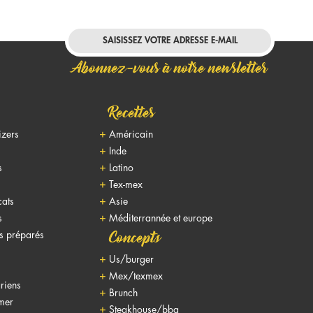
Abonnez-vous à notre newsletter
Recettes
izers
Américain
Inde
s
Latino
Tex-mex
cats
Asie
s
Méditerrannée et europe
ts préparés
Concepts
Us/burger
Mex/texmex
riens
Brunch
 mer
Steakhouse/bbq