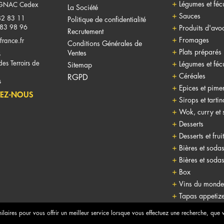
Légumes et fécu
NAC Cedex
La Société
Sauces
82 83 11
Politique de confidentialité
 83 98 96
Produits d'avo
Recrutement
Fromages
france.fr
Conditions Générales de
Plats préparés
Ventes
S
es Terroirs de
Légumes et fécu
Sitemap
Céréales
RGPD
s
Epices et pime
EZ-NOUS
Sirops et tarti
Wok, curry et 
Desserts
Desserts et frui
Bières et soda
Bières et soda
Box
Vins du monde
Tapas appetize
Alcools
milaires pour vous offrir un meilleur service lorsque vous effectuez une recherche, que
Glaces