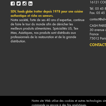
16121
COG
Tél. 05 45 
SDV, foods globe trotter depuis 1978 pour une cuisine
Fax. 05 45
authentique et riche en saveurs.
contact@sdv
Notre société, forte de ses 40 ans d’expertise, continue
de faire le tour du monde afin de dénicher les
CASH PARI
meilleurs produits alimentaires. Spécialités US, Tex-
30 avenue d
Mex, Asiatiques, nos produits sont distribués aux
France
professionnels de la restauration et de la grande
75012
Pari
distribution.
CONTACT
Notre site Web utilise des cookies et autres technologies si
commande ou encore à des fins analytiques.