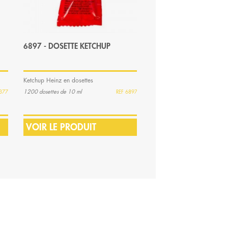
6897 - DOSETTE KETCHUP
6892 - DOSETTE KETC
Ketchup Heinz en dosettes
Célèbre ketchup Heinz en
dosettes avec boite distribut
1200 dosettes de 10 ml
377
6897
200 dosettes de 10 ml
VOIR LE PRODUIT
VOIR LE PRODUIT