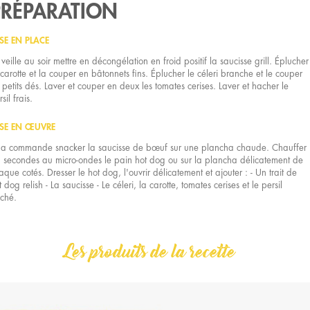
PRÉPARATION
SE EN PLACE
 veille au soir mettre en décongélation en froid positif la saucisse grill. Éplucher
 carotte et la couper en bâtonnets fins. Éplucher le céleri branche et le couper
 petits dés. Laver et couper en deux les tomates cerises. Laver et hacher le
sil frais.
SE EN ŒUVRE
la commande snacker la saucisse de bœuf sur une plancha chaude. Chauffer
 secondes au micro-ondes le pain hot dog ou sur la plancha délicatement de
aque cotés. Dresser le hot dog, l'ouvrir délicatement et ajouter : - Un trait de
t dog relish - La saucisse - Le céleri, la carotte, tomates cerises et le persil
ché.
Les produits de la recette