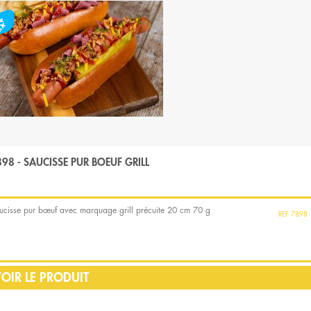
98 - SAUCISSE PUR BOEUF GRILL
ucisse pur bœuf avec marquage grill précuite 20 cm 70 g
7898
OIR LE PRODUIT