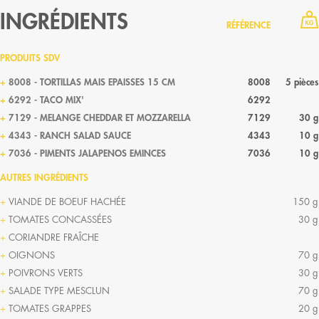
INGRÉDIENTS
RÉFÉRENCE
PRODUITS SDV
8008 - TORTILLAS MAIS EPAISSES 15 CM
8008
5 pièces
6292 - TACO MIX'
6292
7129 - MELANGE CHEDDAR ET MOZZARELLA
7129
30 g
4343 - RANCH SALAD SAUCE
4343
10 g
7036 - PIMENTS JALAPENOS EMINCES
7036
10 g
AUTRES INGRÉDIENTS
VIANDE DE BOEUF HACHÉE
150 g
TOMATES CONCASSÉES
30 g
CORIANDRE FRAÎCHE
OIGNONS
70 g
POIVRONS VERTS
30 g
SALADE TYPE MESCLUN
70 g
TOMATES GRAPPES
20 g