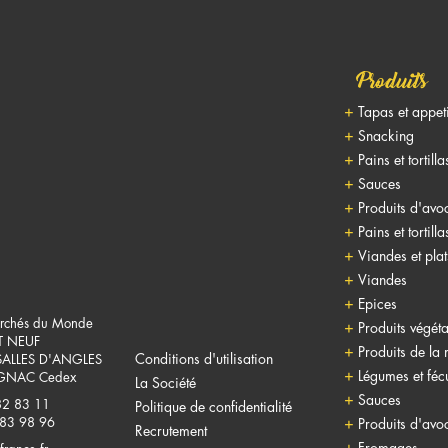
Produits
Tapas et appet
Snacking
Pains et tortilla
Sauces
Produits d'avo
Pains et tortilla
Viandes et pla
Viandes
Epices
rchés du Monde
Produits végéta
T NEUF
Produits de la
Conditions d'utilisation
SALLES D'ANGLES
Légumes et fécu
NAC Cedex
La Société
Sauces
82 83 11
Politique de confidentialité
 83 98 96
Produits d'avo
Recrutement
Fromages