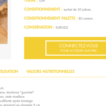
THÈME
USA
CONDITIONNEMENT
sachet de 30 pièces
CONDITIONNEMENT PALETTE
80 cartons
CONSERVATION
SURGELE
CONNECTEZ-VOUS
POUR ACCÉDER AUX PRIX
TILISATION
VALEURS NUTRITIONNELLES
ium
eux, tendance "gourmet".
pas, reste moelleux
oustillante après toastage.
bun standard en diametre 9 cm