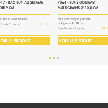
017 - BAO BUN AU SESAME
7064 - BUNS GOURMET
OIR 9 CM
MULTIGRAINS Ø 10,8 CM
o bun au sésame noir
Pain pour burger gourmet
multigrains Ø 10,8 cm
rton de 30 pièces
8017
2 sachets de 15 pièces
7
OIR LE PRODUIT
VOIR LE PRODUIT