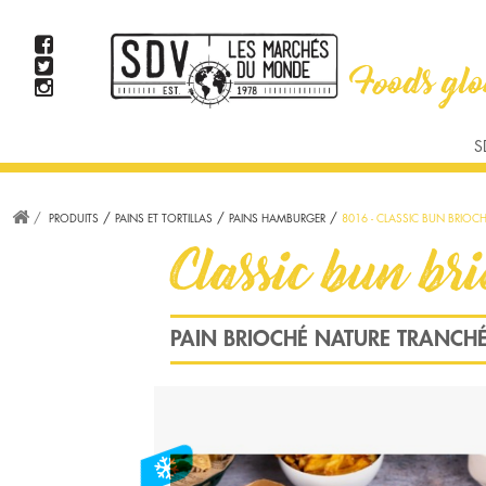
TAPAS ET APPETIZERS
PAINS ET TORTILLAS
PRODUITS D'AVOCATS
VIANDE
S
US/BURGER
MEX/TEXMEX
BRUNCH
AMÉRICAIN
STEAK
PRODUITS
PAINS ET TORTILLAS
PAINS HAMBURGER
8016 - CLASSIC BUN BRIOC
WOK, CURRY ET S
Classic bun br
PAIN BRIOCHÉ NATURE TRANCHÉ,