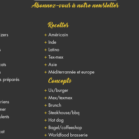
Abonnez-vous à notre newsletter
Recettes
izers
Américain
Inde
s
Latino
Tex-mex
cats
Asie
s
Méditerrannée et europe
ts préparés
Concepts
Us/burger
Mex/texmex
riens
Brunch
 mer
Steakhouse/bbq
lents
Hot dog
Bagel/coffeeshop
cat
Worldfood brasserie