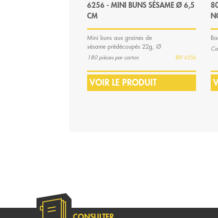
6256 - MINI BUNS SÉSAME Ø 6,5
8
CM
N
Mini buns aux graines de
Ba
sésame prédécoupés 22g, Ø
Ca
6,5 cm
180 pièces par carton
6256
VOIR LE PRODUIT
V
CONSULTER