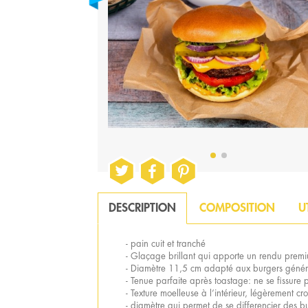
DESCRIPTION
COMPOSITION
U
- pain cuit et tranché
- Glaçage brillant qui apporte un rendu prem
- Diamètre 11,5 cm adapté aux burgers génér
- Tenue parfaite après toastage: ne se fissure 
- Texture moelleuse à l’intérieur, légèrement cr
- diamètre qui permet de se differencier des 