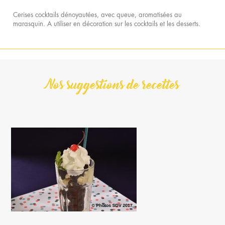
Cerises cocktails dénoyautées, avec queue, aromatisées au
marasquin. A utiliser en décoration sur les cocktails et les desserts.
Nos suggestions de recettes