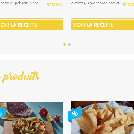
 homard, poissons blanc,
crevettes, slow cooked beef et
F01392
F01
acamole,...
quesadillas.
OIR LA RECETTE
VOIR LA RECETTE
 produits