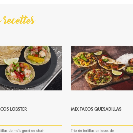
 recettes
ACOS LOBSTER
MIX TACOS QUESADILLAS
rtillas de maïs garni de chair
Trio de tortillas en tacos de