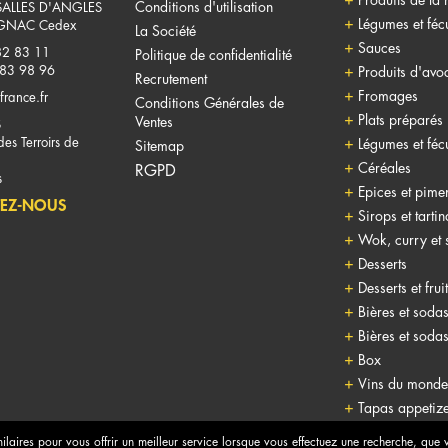
Conditions d'utilisation
SALLES D'ANGLES
Légumes et fécu
NAC Cedex
La Société
Sauces
82 83 11
Politique de confidentialité
 83 98 96
Produits d'avo
Recrutement
Fromages
france.fr
Conditions Générales de
Plats préparés
Ventes
S
es Terroirs de
Légumes et fécu
Sitemap
Céréales
RGPD
s
Epices et pime
EZ-NOUS
Sirops et tarti
Wok, curry et 
Desserts
Desserts et frui
Bières et soda
Bières et soda
Box
Vins du monde
Tapas appetize
Alcools
milaires pour vous offrir un meilleur service lorsque vous effectuez une recherche, que