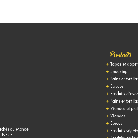
Produits
Tapas et appet
Snacking
Pains et tortilla
Sauces
Produits d'avo
Pains et tortilla
Viandes et pla
Viandes
Epices
rchés du Monde
Produits végéta
T NEUF
Produits de la