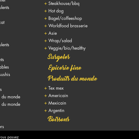
Steakhouse/bbq
lents
Hot dog
Bagel/coffeeshop
cat
Worldfood brasserie
Asie
Wrap/salad
lents
Veggie/bio/healthy
Surgeles
nts
nables
Epicerie fine
sushis
Produits du monde
Tex mex
ts
Americain
s du monde
Mexicain
s du monde
Argentin
Boissons
rs
 vous passez