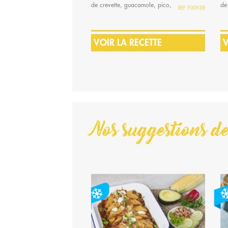
de crevette, guacamole, pico,
de
F00938
dés de mangue
gu
VOIR LA RECETTE
V
Nos suggestions de