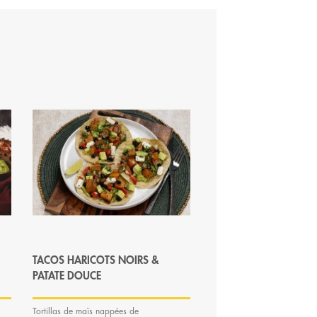
TACOS HARICOTS NOIRS &
TACOS EFFILOCHE PO
PATATE DOUCE
Tortillas de maïs nappées de
Tortillas de mais garnies d'u