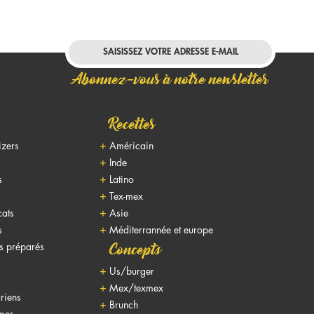
Abonnez-vous à notre newsletter
Recettes
izers
Américain
Inde
s
Latino
Tex-mex
cats
Asie
s
Méditerrannée et europe
ts préparés
Concepts
Us/burger
Mex/texmex
riens
Brunch
 mer