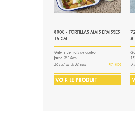
8008 - TORTILLAS MAIS EPAISSES
72
15 CM
A 
Galette de maïs de couleur
Ga
jaune Ø 15cm
15
20 sachets de 30 pces
6 s
8008
VOIR LE PRODUIT
V