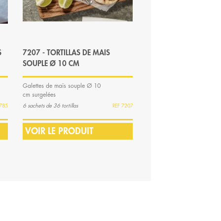
S
7207 - TORTILLAS DE MAIS
7204 - TORTILLAS DE 
SOUPLE Ø 10 CM
FRIRE Ø 15 CM
Galettes de maïs souple Ø 10
Galettes de maïs à frire Ø 
cm surgelées
cm surgelées
6 sachets de 36 tortillas
6 sachets de 24 tortillas
785
7207
VOIR LE PRODUIT
VOIR LE PRODUIT