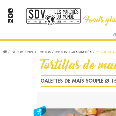
TAPAS ET APPETIZERS
PAINS ET TORTILLAS
PRODUITS D'AVOCATS
VIANDE
S
US/BURGER
MEX/TEXMEX
BRUNCH
AMÉRICAIN
STEAK
PRODUITS
PAINS ET TORTILLAS
TORTILLAS DE MAÏS SURGELÉES
7206 - TORTILL
WOK, CURRY ET S
Tortillas de m
GALETTES DE MAÏS SOUPLE Ø 1