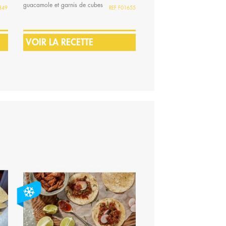
guacamole et garnis de cubes
effiloche de poulet aux epic
349
F01655
de patate...
mex,...
VOIR LA RECETTE
VOIR LA RECETTE