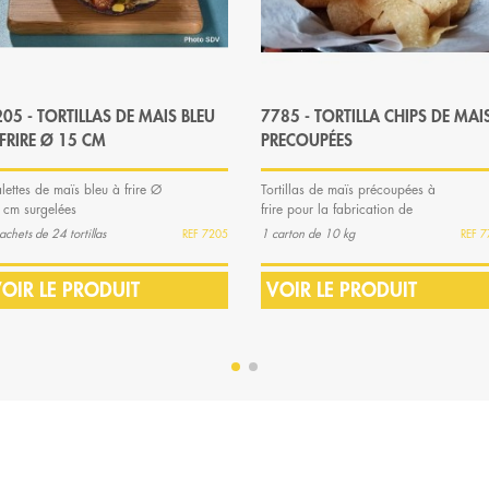
05 - TORTILLAS DE MAIS BLEU
7785 - TORTILLA CHIPS DE MAI
FRIRE Ø 15 CM
PRECOUPÉES
lettes de maïs bleu à frire Ø
Tortillas de maïs précoupées à
 cm surgelées
frire pour la fabrication de
tortilla chips
achets de 24 tortillas
1 carton de 10 kg
7205
7
OIR LE PRODUIT
VOIR LE PRODUIT