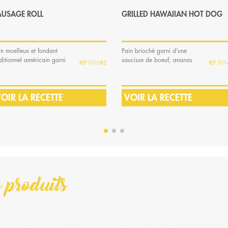
AUSAGE ROLL
GRILLED HAWAIIAN HOT DOG
in moelleux et fondant
Pain brioché garni d'une
aditionnel américain garni
saucisse de boeuf, ananas
F01082
F01
une saucisse pur...
grillé, relish...
OIR LA RECETTE
VOIR LA RECETTE
 produits