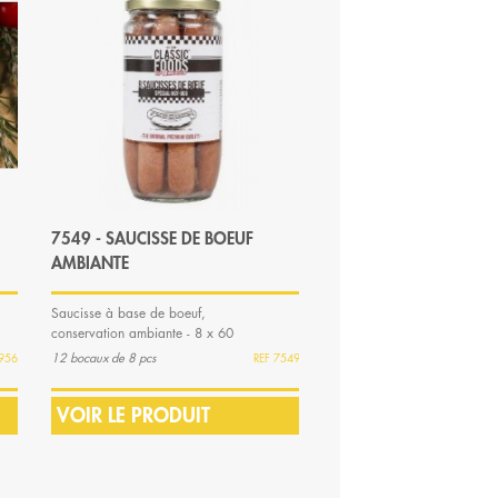
Y
7549 - SAUCISSE DE BOEUF
7898 - SAUCISSE PUR
AMBIANTE
GRILL
Saucisse à base de boeuf,
Saucisse pur bœuf avec
conservation ambiante - 8 x 60
marquage grill précuite 20 
g - 16 cm
70 g
12 bocaux de 8 pcs
Carton de 5 kg soit ± 71 pcs
956
7549
VOIR LE PRODUIT
VOIR LE PRODUIT