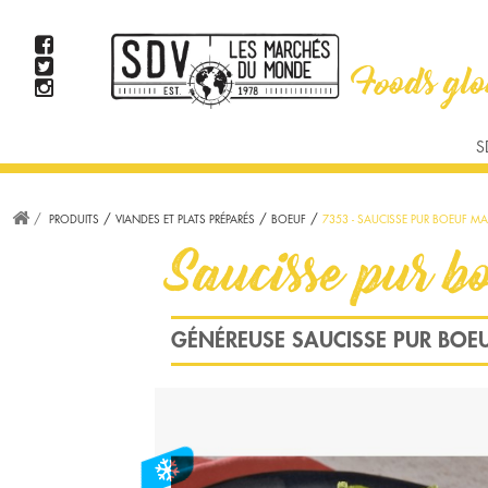
TAPAS ET APPETIZERS
PAINS ET TORTILLAS
PRODUITS D'AVOCATS
VIANDE
S
US/BURGER
MEX/TEXMEX
BRUNCH
AMÉRICAIN
STEAK
PRODUITS
VIANDES ET PLATS PRÉPARÉS
BOEUF
7353 - SAUCISSE PUR BOEUF MA
WOK, CURRY ET S
Saucisse pur 
GÉNÉREUSE SAUCISSE PUR BOE