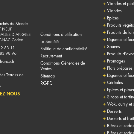
Viandes et pla
Viandes
Epices
rchés du Monde
Produits végéta
T NEUF
Produits de la
Conditions d'utilisation
SALLES D'ANGLES
Légumes et fécu
NAC Cedex
La Société
Sauces
82 83 11
Politique de confidentialité
 83 98 96
Produits d'avo
Recrutement
Fromages
france.fr
Conditions Générales de
Plats préparés
Ventes
S
es Terroirs de
Légumes et fécu
Sitemap
Céréales
RGPD
s
Epices et pime
EZ-NOUS
Sirops et tarti
Wok, curry et 
Desserts
Desserts et frui
Bières et soda
Bières et soda