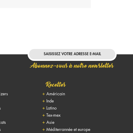
Abonnez-vous à notre newsletter
Recettes
izers
Américain
Inde
s
Latino
Tex-mex
cats
Asie
s
Méditerrannée et europe