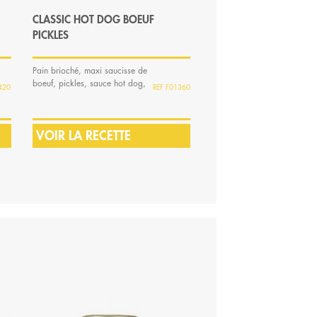
CLASSIC HOT DOG BOEUF
BACON WRAPPED HO
PICKLES
Pain brioché, maxi saucisse de
Dans un pain moelleux,
boeuf, pickles, sauce hot dog,
saucisse de boeuf entourée
420
F01360
tomate et...
d'une tranche de bacon...
VOIR LA RECETTE
VOIR LA RECETTE