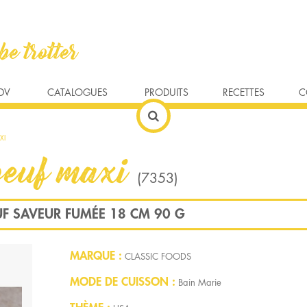
S ET PLATS PRÉPARÉS
PRODUITS VÉGÉTARIENS
PRODUITS DE LA MER
SA
DV
CATALOGUES
PRODUITS
RECETTES
C
HOUSE/BBQ
SOURCING
INDE
HOT DOG
QUALITÉ
LATINO
BAGEL/COFFEESHOP
PROXIMITÉ & DISTRIBUTION
TEX-MEX
WORLDFOOD BRASSERI
ASIE
ACCOMPAGNEM
MÉD
XI
USHIS
DESSERTS ET FRUITS
BIÈRES ET SODAS DU MONDE
VINS DU MONDE
boeuf maxi
(7353)
UF SAVEUR FUMÉE 18 CM 90 G
MARQUE
CLASSIC FOODS
MODE DE CUISSON
Bain Marie