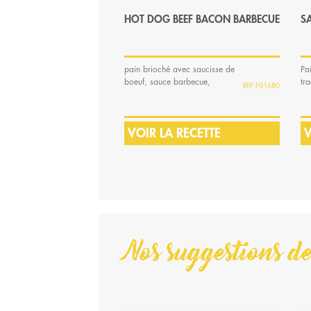
HOT DOG BEEF BACON BARBECUE
S
pain brioché avec saucisse de
Pa
boeuf, sauce barbecue,
tr
F01680
tranches de bacon,...
d'
VOIR LA RECETTE
V
Nos suggestions de