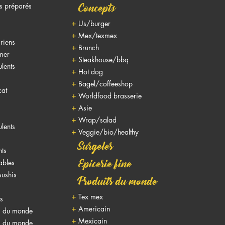
ts préparés
Concepts
Us/burger
Mex/texmex
riens
Brunch
 mer
Steakhouse/bbq
lents
Hot dog
Bagel/coffeeshop
cat
Worldfood brasserie
Asie
Wrap/salad
lents
Veggie/bio/healthy
Surgeles
nts
nables
Epicerie fine
sushis
Produits du monde
Tex mex
ts
Americain
s du monde
Mexicain
s du monde