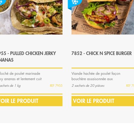
55 - PULLED CHICKEN JERKY
7852 - CHICK N SPICE BURGER
NANAS
filoché de poulet marinade
Viande hachée de poulet façon
rky ananas et lentement cuit
bouchère assaisonnée aux
épices +/-120 g
achets de 1 kg
2 sachets de 20 pièces
7955
7
OIR LE PRODUIT
VOIR LE PRODUIT