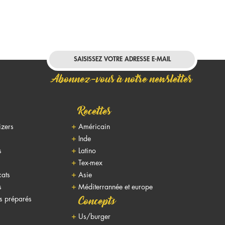
Abonnez-vous à notre newsletter
Recettes
izers
Américain
Inde
s
Latino
Tex-mex
cats
Asie
s
Méditerrannée et europe
ts préparés
Concepts
Us/burger