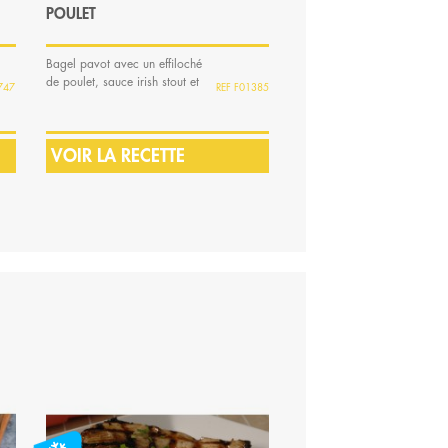
POULET
Bagel pavot avec un effiloché
Galette de maïs garnies de
de poulet, sauce irish stout et
viande de poulet, oignons,
747
F01385
red onion...
poivrons, haricots...
VOIR LA RECETTE
VOIR LA RECETTE