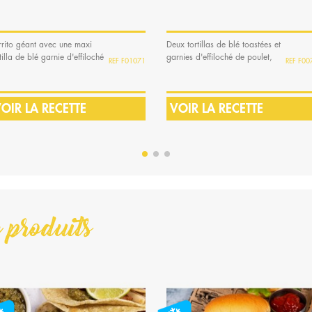
rrito géant avec une maxi
Deux tortillas de blé toastées et
tilla de blé garnie d'effiloché
garnies d'effiloché de poulet,
F01071
F00
 poulet...
de...
OIR LA RECETTE
VOIR LA RECETTE
 produits