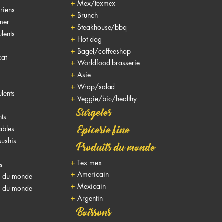
Mex/texmex
riens
Brunch
 mer
Steakhouse/bbq
lents
Hot dog
Bagel/coffeeshop
cat
Worldfood brasserie
Asie
Wrap/salad
lents
Veggie/bio/healthy
Surgeles
nts
nables
Epicerie fine
sushis
Produits du monde
Tex mex
ts
Americain
s du monde
Mexicain
s du monde
Argentin
Boissons