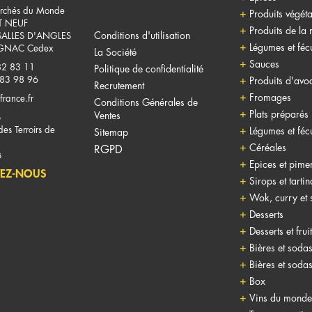
rchés du Monde
Produits végéta
T NEUF
Produits de la
Conditions d'utilisation
SALLES D'ANGLES
Légumes et fécu
NAC Cedex
La Société
Sauces
82 83 11
Politique de confidentialité
 83 98 96
Produits d'avo
Recrutement
Fromages
france.fr
Conditions Générales de
Plats préparés
Ventes
S
es Terroirs de
Légumes et fécu
Sitemap
Céréales
RGPD
s
Epices et pime
EZ-NOUS
Sirops et tarti
Wok, curry et 
Desserts
Desserts et frui
Bières et soda
Bières et soda
Box
Vins du monde