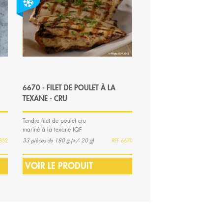
6670 - FILET DE POULET À LA
TEXANE - CRU
Tendre filet de poulet cru
mariné à la texane IQF
33 pièces de 180 g (+/- 20 g)
852
6670
VOIR LE PRODUIT