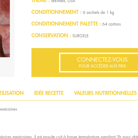
THÈME
Tex-Mex, USA
CONDITIONNEMENT
6 sachets de 1 kg
CONDITIONNEMENT PALETTE
64 cartons
CONSERVATION
SURGELE
CONNECTEZ-VOUS
POUR ACCÉDER AUX PRIX
TILISATION
IDÉE RECETTE
VALEURS NUTRITIONNELLES
mexicaines
ices mexicaines, il est ensuite cuit à basse température pendant 5h pour obten