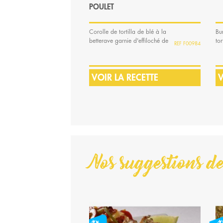
POULET
Corolle de tortilla de blé à la
Bu
betterave garnie d'effiloché de
tor
F00984
poulet...
de
VOIR LA RECETTE
V
Nos suggestions de