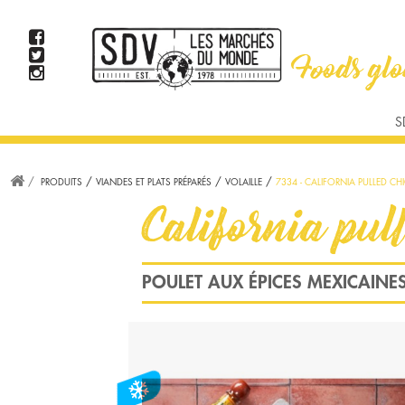
TAPAS ET APPETIZERS
PAINS ET TORTILLAS
PRODUITS D'AVOCATS
VIANDE
S
US/BURGER
MEX/TEXMEX
BRUNCH
AMÉRICAIN
STEAK
PRODUITS
VIANDES ET PLATS PRÉPARÉS
VOLAILLE
7334 - CALIFORNIA PULLED CH
WOK, CURRY ET S
California pul
POULET AUX ÉPICES MEXICAINES