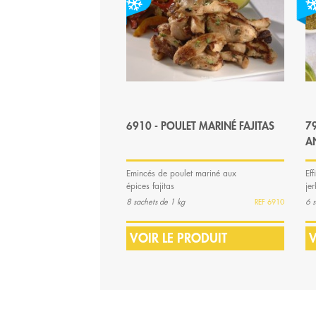
6910 - POULET MARINÉ FAJITAS
79
A
Emincés de poulet mariné aux
Ef
épices fajitas
je
8 sachets de 1 kg
6 s
6910
VOIR LE PRODUIT
V