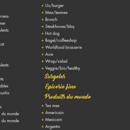
Us/burger
Mex/texmex
riens
Brunch
 mer
Steakhouse/bbq
lents
Hot dog
Bagel/coffeeshop
cat
Worldfood brasserie
Asie
Wrap/salad
lents
Veggie/bio/healthy
Surgeles
nts
nables
Epicerie fine
sushis
Produits du monde
Tex mex
ts
Americain
s du monde
Mexicain
s du monde
Argentin