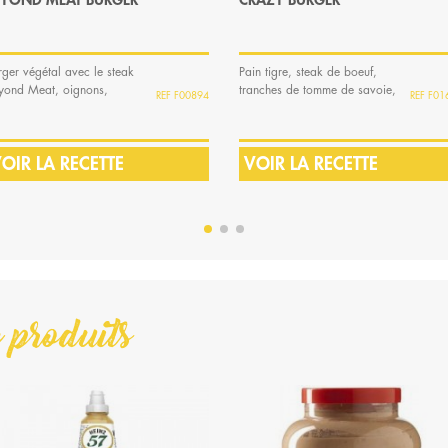
EYOND MEAT BURGER
CRAZY BURGER
rger végétal avec le steak
Pain tigre, steak de boeuf,
yond Meat, oignons,
tranches de tomme de savoie,
F00894
F01
ade, pickles,...
laitue, tomate,...
OIR LA RECETTE
VOIR LA RECETTE
 produits