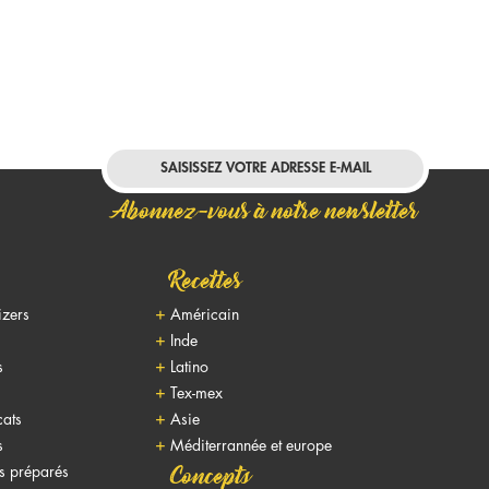
Abonnez-vous à notre newsletter
Recettes
izers
Américain
Inde
s
Latino
Tex-mex
cats
Asie
s
Méditerrannée et europe
ts préparés
Concepts