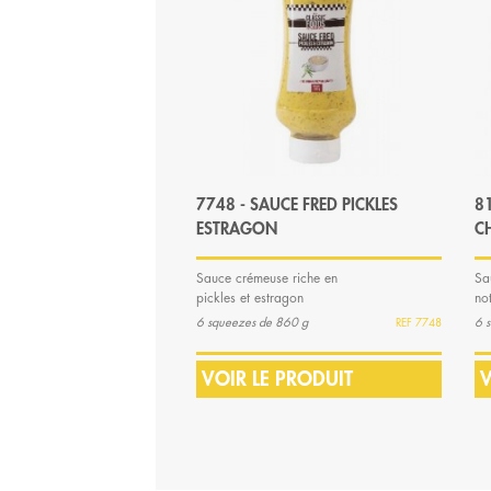
7748 - SAUCE FRED PICKLES
81
ESTRAGON
C
Sauce crémeuse riche en
Sa
pickles et estragon
no
ép
6 squeezes de 860 g
6 s
7748
VOIR LE PRODUIT
V