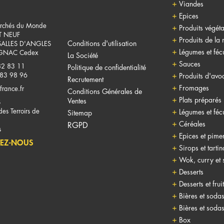
Viandes
Epices
rchés du Monde
Produits végéta
T NEUF
Produits de la
Conditions d'utilisation
SALLES D'ANGLES
Légumes et fécu
NAC Cedex
La Société
Sauces
82 83 11
Politique de confidentialité
 83 98 96
Produits d'avo
Recrutement
Fromages
france.fr
Conditions Générales de
Plats préparés
Ventes
S
es Terroirs de
Légumes et fécu
Sitemap
Céréales
RGPD
s
Epices et pime
EZ-NOUS
Sirops et tarti
Wok, curry et 
Desserts
Desserts et frui
Bières et soda
Bières et soda
Box