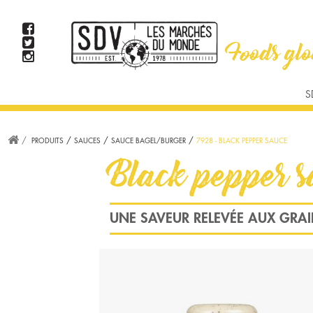
TAPAS ET APPETIZERS
PAINS ET TORTILLAS
PRODUITS D'AVOCATS
VIANDE
S
US/BURGER
MEX/TEXMEX
BRUNCH
AMÉRICAIN
STEAK
PRODUITS
SAUCES
SAUCE BAGEL/BURGER
7928 - BLACK PEPPER SAUCE
WOK, CURRY ET S
Black pepper 
UNE SAVEUR RELEVÉE AUX GRAI