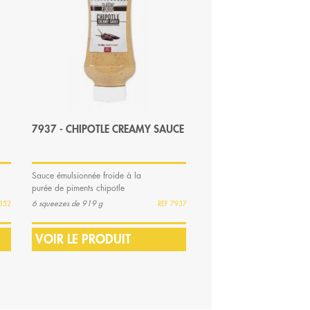
7937 - CHIPOTLE CREAMY SAUCE
8117 - SAUCE CURR
Sauce émulsionnée froide à la
Sauce curry à la mangue
purée de piments chipotle
8 squeezes de 220 ml
6 squeezes de 919 g
352
7937
VOIR LE PRODUIT
VOIR LE PRODUIT