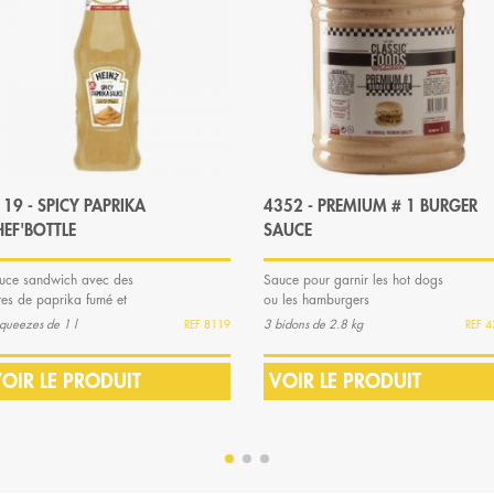
19 - SPICY PAPRIKA
4352 - PREMIUM # 1 BURGER
HEF'BOTTLE
SAUCE
uce sandwich avec des
Sauce pour garnir les hot dogs
tes de paprika fumé et
ou les hamburgers
icé.
queezes de 1 l
3 bidons de 2.8 kg
8119
4
OIR LE PRODUIT
VOIR LE PRODUIT