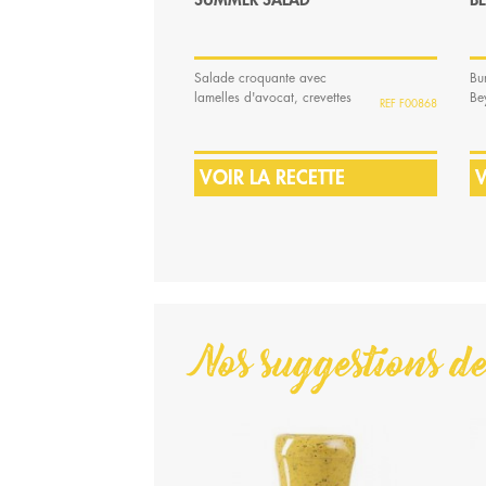
SUMMER SALAD
B
Salade croquante avec
Bu
lamelles d'avocat, crevettes
Be
F00868
cajuns, mangue,...
sal
VOIR LA RECETTE
V
Nos suggestions de