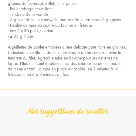
graines de tournesol, millet, lin et potiron
- Bel enrobage croustillant
- Tendreté de la viande
- A glisser dans un sandwich, une salade ou en tapas à grignoter
- Facilité de mise en œuvre au four ou en friteuse
- env 5 x 30 pces / carton
- ± 33 g / pce
Aiguillettes de poulet enrobées d’une délicate pâte riche en graines.
La texture croustillante de cette enveloppe dorée contraste avec la
tendreté du filet. Agréable mise en bouche pour les assiettes de
tapas. Elles s’utilisent également sur des salades ou en composition
de menu enfant. La mise en place est rapide, en 2 minutes à la
friteuse ou en 6 à 8 minutes au four.
Nos suggestions de recettes