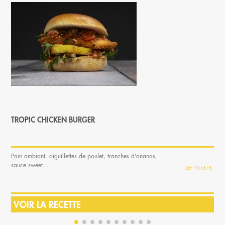
TROPIC CHICKEN BURGER
Pain ambiant, aiguillettes de poulet, tranches d'ananas,
sauce sweet...
F01676
VOIR LA RECETTE