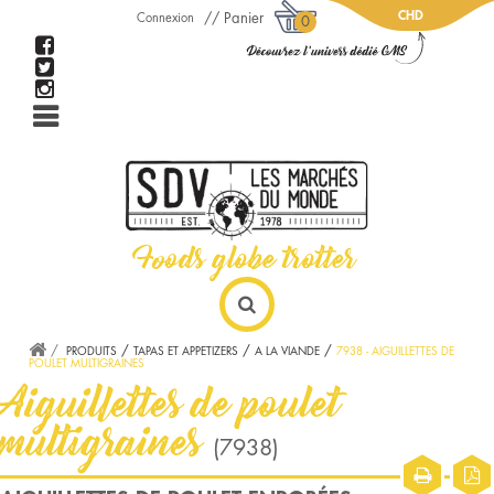
CHD
Panier
Connexion
0
PRODUITS
TAPAS ET APPETIZERS
A LA VIANDE
7938 - AIGUILLETTES DE
POULET MULTIGRAINES
Aiguillettes de poulet
multigraines
(7938)