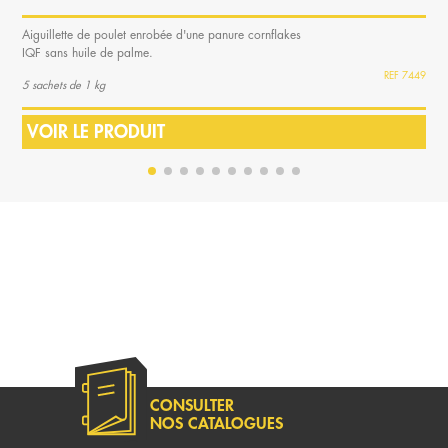
Aiguillette de poulet enrobée d'une panure cornflakes
IQF sans huile de palme.
7449
5 sachets de 1 kg
VOIR LE PRODUIT
CONSULTER
NOS CATALOGUES