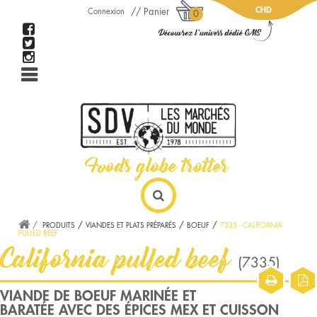
CHD
Panier
Connexion
0
PRODUITS
VIANDES ET PLATS PRÉPARÉS
BOEUF
7335 - CALIFORNIA
PULLED BEEF
California pulled beef
(7335)
VIANDE DE BOEUF MARINÉE ET
BARATÉE AVEC DES ÉPICES MEX ET CUISSON